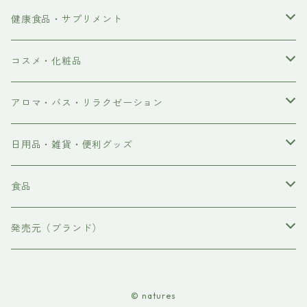
健康食品・サプリメント
ダイエット
コスメ・化粧品
食物繊維
スキンケア・ボディケア
アロマ・バス・リラクゼーション
健康維持
ルームスプレー
入浴剤
日用品・雑貨・便利グッズ
ミネラル
シャンプー＆コンディショナー
エッセンシャルオイル 精油
爪楊枝
食品
歯磨き粉
お茶・ハーブティー
発売元（ブランド）
錠剤カッター
ハチミツ・はちみつ
TEA TREE THERAPY
© natures