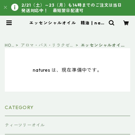
2/21（土）～23（月）も14時までのご注文は当日
発送対応中！ 最短翌日配達可
エッセンシャルオイル 精油 | natu
res
HO
アロマ・バス・リラクゼー
エッセンシャルオイ
ME
ション
ル 精油
natures は、現在準備中です。
CATEGORY
ティーツリーオイル