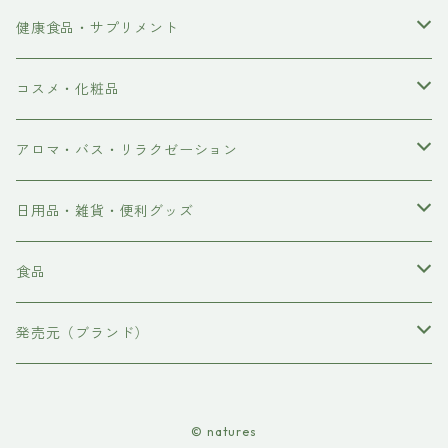
健康食品・サプリメント
ダイエット
コスメ・化粧品
食物繊維
スキンケア・ボディケア
アロマ・バス・リラクゼーション
健康維持
ルームスプレー
入浴剤
日用品・雑貨・便利グッズ
ミネラル
シャンプー＆コンディショナー
エッセンシャルオイル 精油
爪楊枝
食品
歯磨き粉
お茶・ハーブティー
発売元（ブランド）
錠剤カッター
ハチミツ・はちみつ
TEA TREE THERAPY
© natures