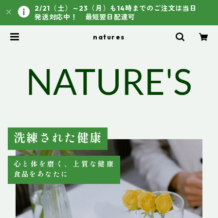
2/21（土）～23（月）も14時までのご注文は当日
発送対応中！ 最短翌日配達可
natures
洗練された健康
心と体を磨く、上質な健康
食品をあなたに