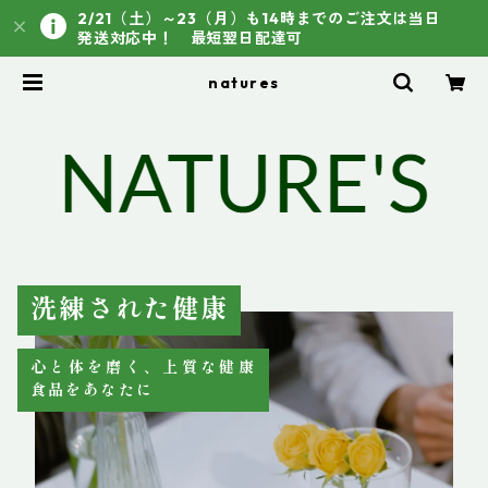
2/21（土）～23（月）も14時までのご注文は当日
発送対応中！ 最短翌日配達可
natures
洗練された健康
心と体を磨く、上質な健康
食品をあなたに